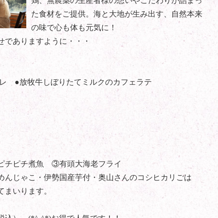
鶏、無農薬の生産者様の想いやこだわりが詰まっ
た食材をご提供。海と大地が生み出す、自然本来
の味で心も体も元気に！
せでありますように・・・
オレ ●放牧牛しぼりたてミルクのカフェラテ
）
ピチピチ煮魚 ③有頭大海老フライ
めんじゃこ・伊勢国産芋付・奥山さんのコシヒカリごは
てまいります。