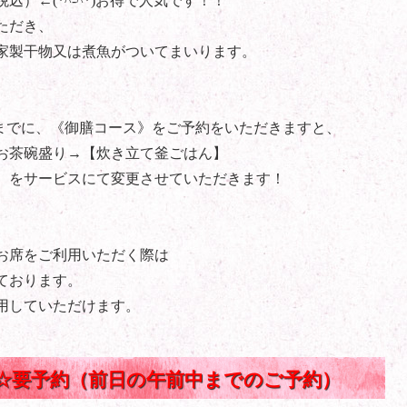
税込）←(*^-^*)お得で人気です！！
ただき、
家製干物又は煮魚がついてまいります。
までに、《御膳コース》をご予約をいただきますと、
お茶碗盛り→【炊き立て釜ごはん】
】をサービスにて変更させていただきます！
お席をご利用いただく際は
ております。
用していただけます。
☆要予約（前日の午前中までのご予約）