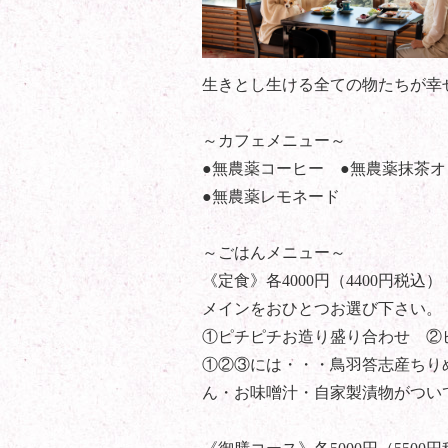
生きとし生ける全ての物たちが幸
～カフェメニュー～
●無農薬コーヒー ●無農薬抹茶
●無農薬レモネード
～ごはんメニュー～
《定食》各4000円（4400円税込
メインをおひとつお選び下さい。
①ピチピチお造り盛り合わせ ②
①②③には・・・鳥羽答志産ちり
ん・お味噌汁・自家製漬物がつい