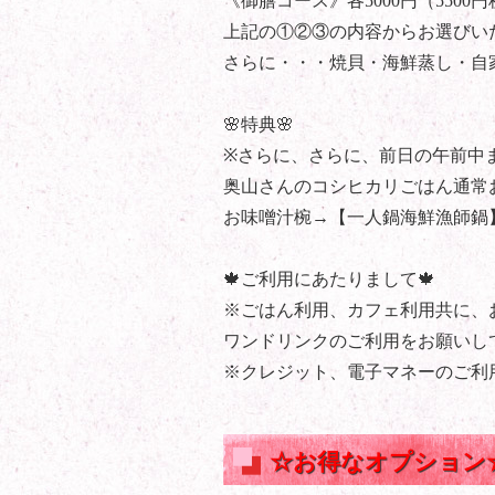
《御膳コース》各5000円（5500円
上記の①②③の内容からお選びい
さらに・・・焼貝・海鮮蒸し・自
🌸特典🌸
※さらに、さらに、前日の午前中
奥山さんのコシヒカリごはん通常
お味噌汁椀→【一人鍋海鮮漁師鍋
🍁ご利用にあたりまして🍁
※ごはん利用、カフェ利用共に、
ワンドリンクのご利用をお願いし
※クレジット、電子マネーのご利
☆お得なオプション