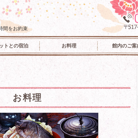
伊勢志摩でペットと宿泊できる宿 秀丸 花ごころ｜三重
時間をお約束
ットとの宿泊
お料理
館内のご案
お料理