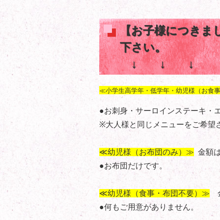
【お子様につきま
下さい。
↓ ↓ ↓
≪小学生高学年・低学年・幼児様（お食事
●お刺身・サーロインステーキ・
※大人様と同じメニューをご希望
≪幼児様（お布団のみ）≫
金額は
●お布団だけです。
≪幼児様（食事・布団不要）≫
金
●何もご用意がありません。